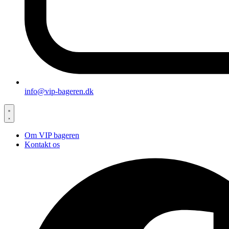
info@vip-bageren.dk
Om VIP bageren
Kontakt os