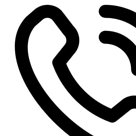
Videre
til
indhold