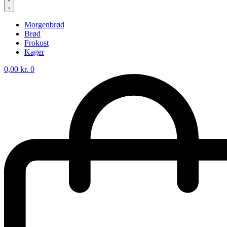
Morgenbrød
Brød
Frokost
Kager
0,00
kr.
0