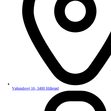
Vølundsvej 16, 3400 Hillerød