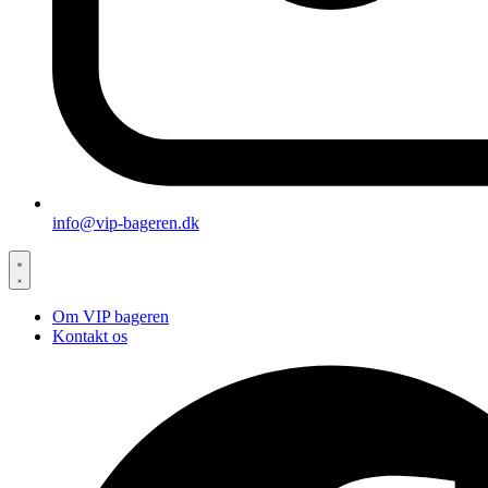
info@vip-bageren.dk
Om VIP bageren
Kontakt os