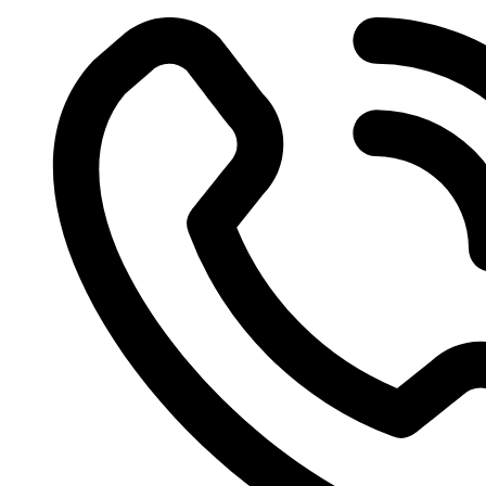
Videre
til
indhold