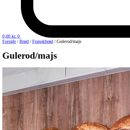
0,00
kr.
0
Forside
/
Brød
/
Franskbrød
/ Gulerod/majs
Gulerod/majs