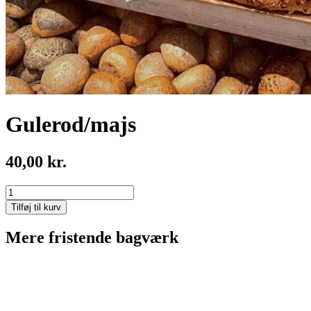
Gulerod/majs
40,00
kr.
Gulerod/majs
antal
Tilføj til kurv
Mere fristende bagværk