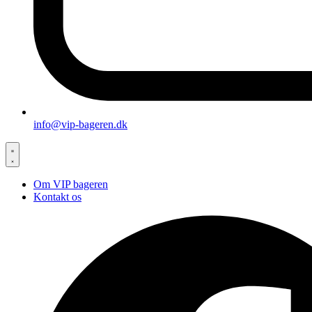
info@vip-bageren.dk
Om VIP bageren
Kontakt os