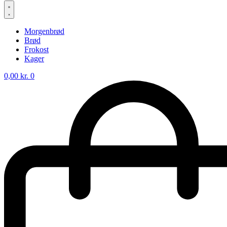
Morgenbrød
Brød
Frokost
Kager
0,00
kr.
0