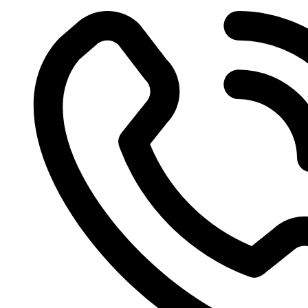
Videre
til
indhold