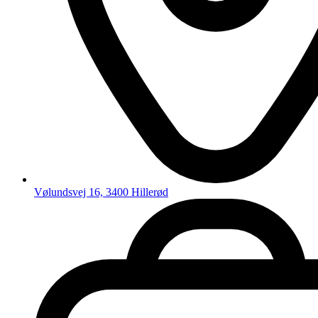
Vølundsvej 16, 3400 Hillerød