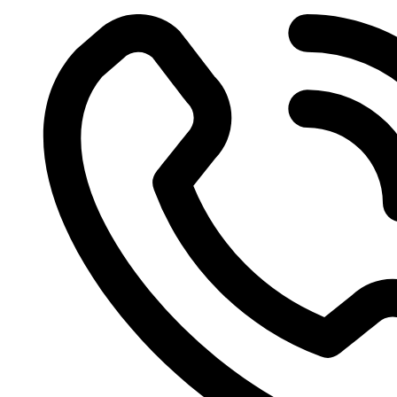
Videre
til
indhold