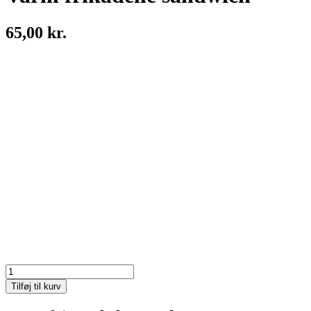
65,00 kr.
Varm
frikadelle
Tilføj til kurv
sandwich
antal