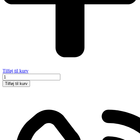
Tilføj til kurv
Varm
frikadelle
Tilføj til kurv
sandwich
antal