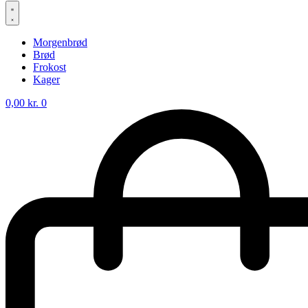
Morgenbrød
Brød
Frokost
Kager
0,00
kr.
0