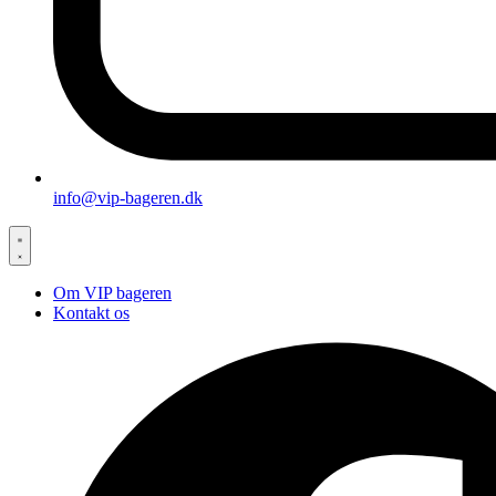
info@vip-bageren.dk
Om VIP bageren
Kontakt os