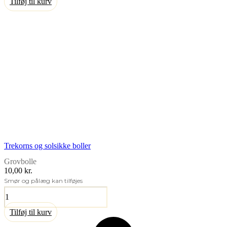
Tilføj til kurv
Trekorns og solsikke boller
Grovbolle
10,00 kr.
Smør og pålæg kan tilføjes
Trekorns
og
solsikke
Tilføj til kurv
boller
antal