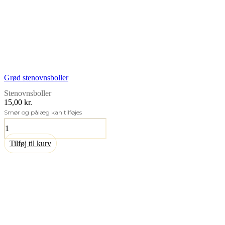
Grød stenovnsboller
Stenovnsboller
15,00 kr.
Smør og pålæg kan tilføjes
Grød
stenovnsboller
antal
Tilføj til kurv