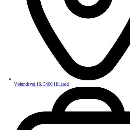
Vølundsvej 16, 3400 Hillerød