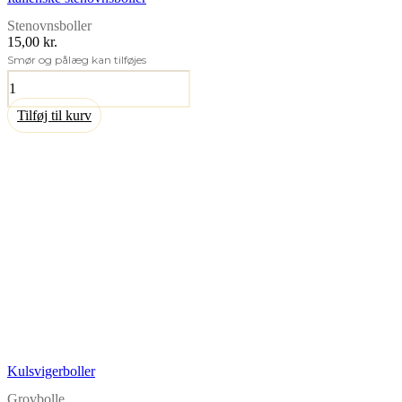
Stenovnsboller
15,00 kr.
Smør og pålæg kan tilføjes
Italienske
stenovnsboller
antal
Tilføj til kurv
Kulsvigerboller
Grovbolle