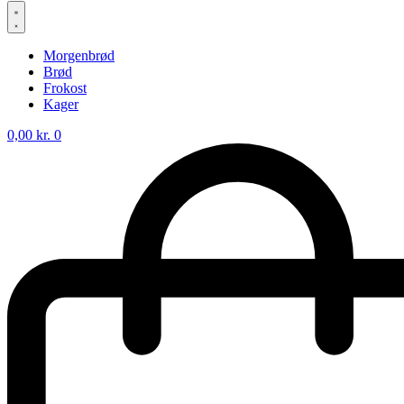
Morgenbrød
Brød
Frokost
Kager
0,00
kr.
0