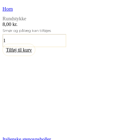
Horn
Rundstykke
8,00 kr.
Smør og pålæg kan tilføjes
Horn
antal
Tilføj til kurv
Italienske stenovnsboller