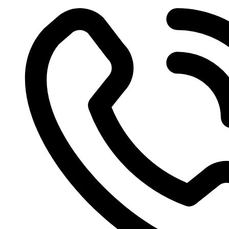
Videre
til
indhold