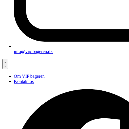
info@vip-bageren.dk
Om VIP bageren
Kontakt os