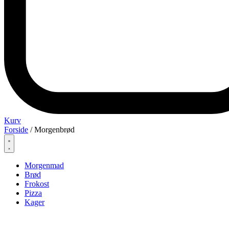
Kurv
Forside
/ Morgenbrød
Morgenmad
Brød
Frokost
Pizza
Kager