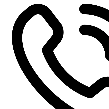
Videre
til
indhold