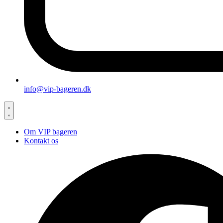
info@vip-bageren.dk
Om VIP bageren
Kontakt os