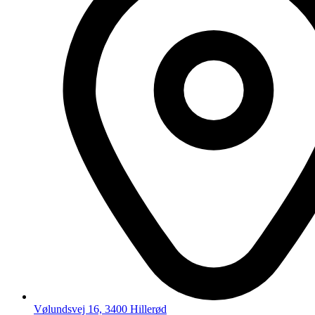
Vølundsvej 16, 3400 Hillerød