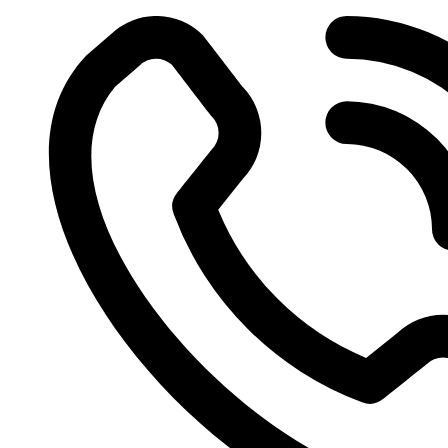
Videre
til
indhold